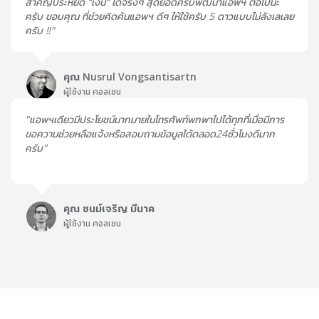
สำคัญประหยัด “เงิน“ ได้จริงๆ สุดยอดครับพัฒนาแอพฯ ต่อไปน่ะ
ครับ ขอบคุณ ที่ช่วยคิดค้นแอพฯ ดีๆ ให้ใช้ครับ 5 ดาวแบบไม่ลังเลเลย
ครับ ‼"
คุณ Nusrul Vongsantisartn
ผู้ใช้งาน คอลเซน
"แอพฯเดียวมีประโยชน์มากมายในโทรศัพท์พกพาไปได้ทุกที่เมื่อมีการ
ขอความช่วยหลือแจ้งหรือสอบถามข้อมูลได้ตลอด24ชั่วโมงดีมาก
ครับ"
คุณ ชนม์เจริญ มีนาค
ผู้ใช้งาน คอลเซน